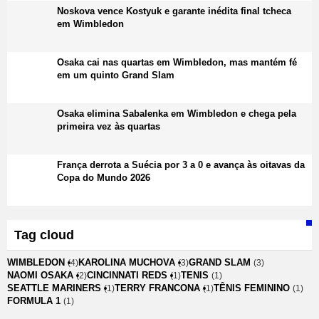
Noskova vence Kostyuk e garante inédita final tcheca
em Wimbledon
Osaka cai nas quartas em Wimbledon, mas mantém fé
em um quinto Grand Slam
Osaka elimina Sabalenka em Wimbledon e chega pela
primeira vez às quartas
França derrota a Suécia por 3 a 0 e avança às oitavas da
Copa do Mundo 2026
Tag cloud
WIMBLEDON
KAROLINA MUCHOVA
GRAND SLAM
(4)
(3)
(3)
NAOMI OSAKA
CINCINNATI REDS
TENIS
(2)
(1)
(1)
SEATTLE MARINERS
TERRY FRANCONA
TÊNIS FEMININO
(1)
(1)
(1)
FORMULA 1
(1)